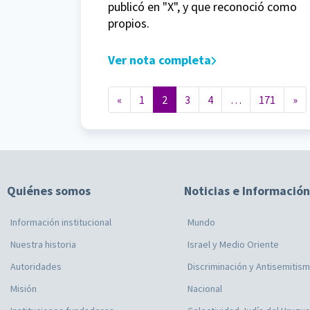
publicó en "X", y que reconoció como
propios.
Ver nota completa
Navegación de entradas
«
1
2
3
4
…
171
»
Quiénes somos
Noticias e Información
Información institucional
Mundo
Nuestra historia
Israel y Medio Oriente
Autoridades
Discriminación y Antisemitis
Misión
Nacional