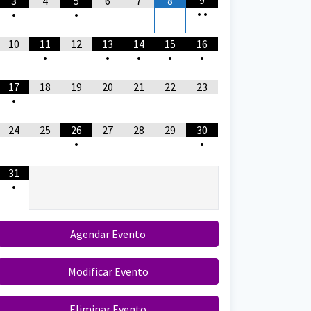
9
3
4
5
6
7
8
•
•
•
•
10
11
12
13
14
15
16
•
•
•
•
•
17
18
19
20
21
22
23
•
24
25
26
27
28
29
30
•
•
31
•
Agendar Evento
Modificar Evento
Eliminar Evento