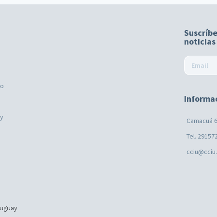
Suscríbe
noticias
mo
Informa
ay
Camacuá 6
Tel. 29157
cciu@cciu
ruguay