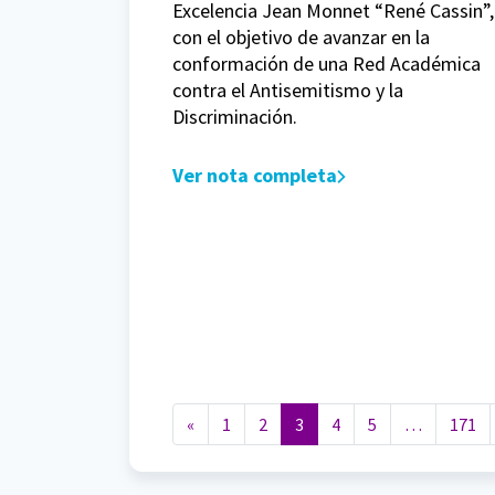
Excelencia Jean Monnet “René Cassin”,
con el objetivo de avanzar en la
conformación de una Red Académica
contra el Antisemitismo y la
Discriminación.
Ver nota completa
Navegación de entradas
«
1
2
3
4
5
…
171