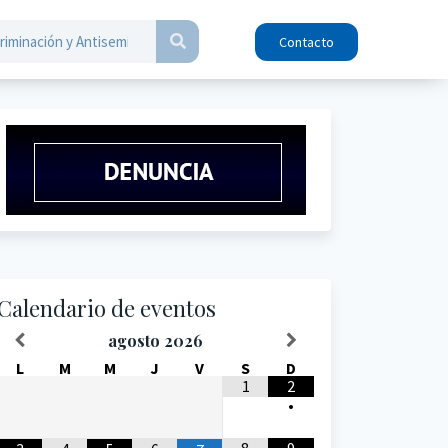
Contacto
Calendario de eventos
agosto
2026
L
M
M
J
V
S
D
1
2
•