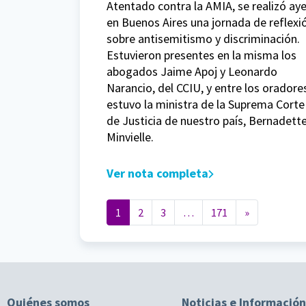
Atentado contra la AMIA, se realizó aye
en Buenos Aires una jornada de reflexi
sobre antisemitismo y discriminación.
Estuvieron presentes en la misma los
abogados Jaime Apoj y Leonardo
Narancio, del CCIU, y entre los oradore
estuvo la ministra de la Suprema Corte
de Justicia de nuestro país, Bernadett
Minvielle.
Ver nota completa
Navegación de entradas
1
2
3
…
171
»
Quiénes somos
Noticias e Información