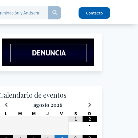
Contacto
Calendario de eventos
agosto
2026
L
M
M
J
V
S
D
1
2
•