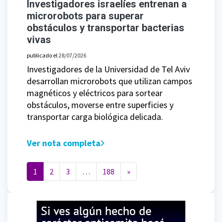
Investigadores israelíes entrenan a
microrobots para superar
obstáculos y transportar bacterias
vivas
publicado el
28/07/2026
Investigadores de la Universidad de Tel Aviv
desarrollan microrobots que utilizan campos
magnéticos y eléctricos para sortear
obstáculos, moverse entre superficies y
transportar carga biológica delicada.
Ver nota completa
Navegación de entradas
1
2
3
…
188
»