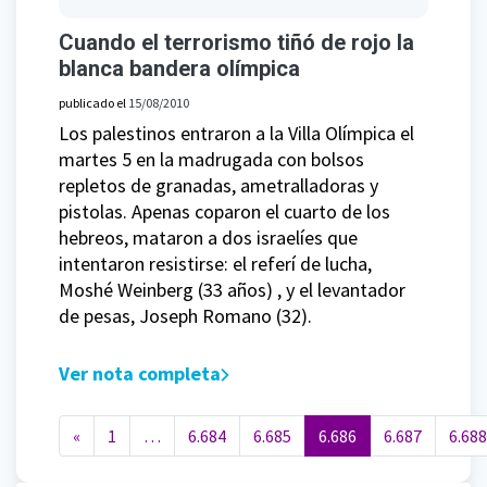
Cuando el terrorismo tiñó de rojo la
blanca bandera olímpica
publicado el
15/08/2010
Los palestinos entraron a la Villa Olímpica el
martes 5 en la madrugada con bolsos
repletos de granadas, ametralladoras y
pistolas. Apenas coparon el cuarto de los
hebreos, mataron a dos israelíes que
intentaron resistirse: el referí de lucha,
Moshé Weinberg (33 años) , y el levantador
de pesas, Joseph Romano (32).
Ver nota completa
Navegación de entradas
«
1
…
6.684
6.685
6.686
6.687
6.688