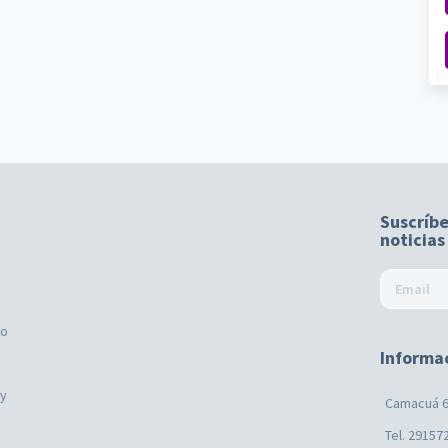
Suscríbe
noticias
mo
Informa
ay
Camacuá 6
Tel. 29157