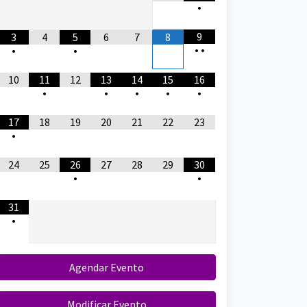
•
9
3
4
5
6
7
8
•
•
•
•
10
11
12
13
14
15
16
•
•
•
•
•
17
18
19
20
21
22
23
•
24
25
26
27
28
29
30
•
•
31
•
Agendar Evento
Modificar Evento