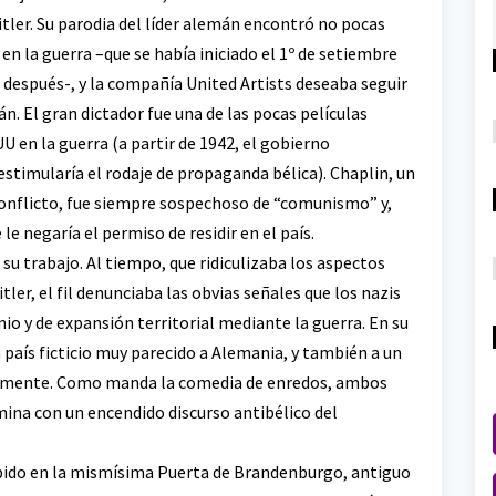
itler. Su parodia del líder alemán encontró no pocas
en la guerra –que se había iniciado el 1º de setiembre
 después-, y la compañía United Artists deseaba seguir
. El gran dictador fue una de las pocas películas
U en la guerra (a partir de 1942, el gobierno
estimularía el rodaje de propaganda bélica). Chaplin, un
conflicto, fue siempre sospechoso de “comunismo” y,
e negaría el permiso de residir en el país.
su trabajo. Al tiempo, que ridiculizaba los aspectos
tler, el fil denunciaba las obvias señales que los nazis
nio y de expansión territorial mediante la guerra. En su
 país ficticio muy parecido a Alemania, y también a un
samente. Como manda la comedia de enredos, ambos
mina con un encendido discurso antibélico del
xhibido en la mismísima Puerta de Brandenburgo, antiguo