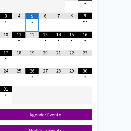
•
8
9
3
4
6
7
5
•
•
•
•
10
11
12
13
14
15
16
•
•
•
•
•
17
18
19
20
21
22
23
•
24
25
26
27
28
29
30
•
•
31
•
Agendar Evento
Modificar Evento