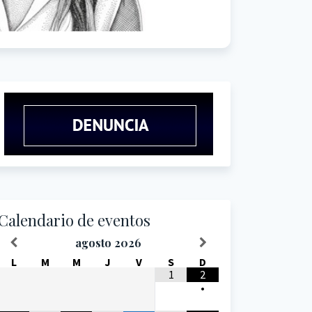
Calendario de eventos
agosto
2026
L
M
M
J
V
S
D
1
2
•