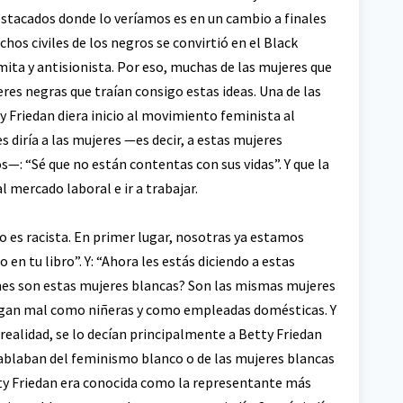
stacados donde lo veríamos es en un cambio a finales
hos civiles de los negros se convirtió en el Black
a y antisionista. Por eso, muchas de las mujeres que
res negras que traían consigo estas ideas. Una de las
y Friedan diera inicio al movimiento feminista al
es diría a las mujeres —es decir, a estas mujeres
—: “Sé que no están contentas con sus vidas”. Y que la
 mercado laboral e ir a trabajar.
to es racista. En primer lugar, nosotras ya estamos
en tu libro”. Y: “Ahora les estás diciendo a estas
énes son estas mujeres blancas? Son las mismas mujeres
agan mal como niñeras y como empleadas domésticas. Y
realidad, se lo decían principalmente a Betty Friedan
hablaban del feminismo blanco o de las mujeres blancas
ty Friedan era conocida como la representante más