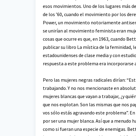
esos movimientos. Uno de los lugares más de
de los ’60, cuando el movimiento por los derec
Power, un movimiento notoriamente antisemit
se unirían al movimiento feminista eran muje
cosas que ocurre es que, en 1963, cuando Bett
publicar su libro La mística de la feminidad, l
estadounidenses de clase media y con estudios
respuesta a este problema era incorporarse al
Pero las mujeres negras radicales dirían: “Es
trabajando. Y no nos mencionaste en absoluto 
mujeres blancas que vayan a trabajar, ¿y qui
que nos explotan. Son las mismas que nos p
vos sólo estás agravando este problema”. En 
por ser una mujer blanca. Así que a menudo 
como si fueran una especie de enemigas. Bet