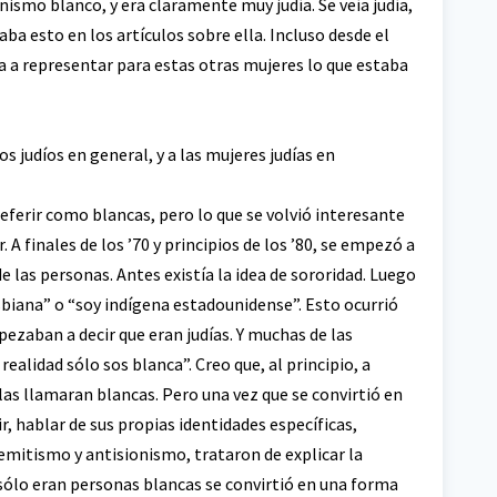
ismo blanco, y era claramente muy judía. Se veía judía,
ba esto en los artículos sobre ella. Incluso desde el
a a representar para estas otras mujeres lo que estaba
 judíos en general, y a las mujeres judías en
referir como blancas, pero lo que se volvió interesante
A finales de los ’70 y principios de los ’80, se empezó a
e las personas. Antes existía la idea de sororidad. Luego
sbiana” o “soy indígena estadounidense”. Esto ocurrió
zaban a decir que eran judías. Y muchas de las
 realidad sólo sos blanca”. Creo que, al principio, a
as llamaran blancas. Pero una vez que se convirtió en
r, hablar de sus propias identidades específicas,
semitismo y antisionismo, trataron de explicar la
d sólo eran personas blancas se convirtió en una forma