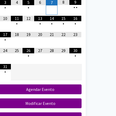
8
9
3
4
5
6
7
•
•
•
•
10
11
12
13
14
15
16
•
•
•
•
•
17
18
19
20
21
22
23
•
24
25
26
27
28
29
30
•
•
31
•
Agendar Evento
Modificar Evento