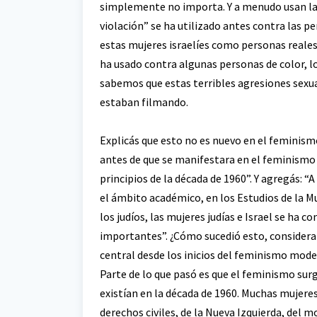
simplemente no importa. Y a menudo usan la p
violación” se ha utilizado antes contra las p
estas mujeres israelíes como personas reales
ha usado contra algunas personas de color, lo
sabemos que estas terribles agresiones sexu
estaban filmando.
Explicás que esto no es nuevo en el feminismo,
antes de que se manifestara en el feminismo 
principios de la década de 1960”. Y agregás: 
el ámbito académico, en los Estudios de la M
los judíos, las mujeres judías e Israel se ha 
importantes”. ¿Cómo sucedió esto, considera
central desde los inicios del feminismo mod
Parte de lo que pasó es que el feminismo su
existían en la década de 1960. Muchas mujer
derechos civiles, de la Nueva Izquierda, del m