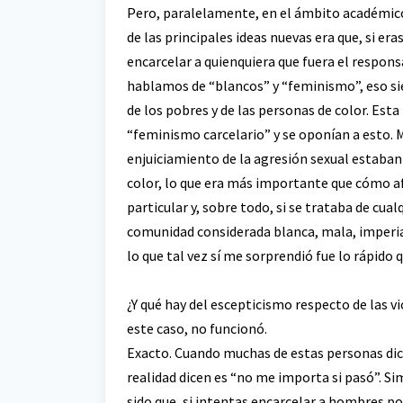
Pero, paralelamente, en el ámbito académico,
de las principales ideas nuevas era que, si er
encarcelar a quienquiera que fuera el respons
hablamos de “blancos” y “feminismo”, eso sie
de los pobres y de las personas de color. Es
“feminismo carcelario” y se oponían a esto. Me
enjuiciamiento de la agresión sexual estaban
color, lo que era más importante que cómo af
particular y, sobre todo, si se trataba de cu
comunidad considerada blanca, mala, imperial
lo que tal vez sí me sorprendió fue lo rápido 
¿Y qué hay del escepticismo respecto de las v
este caso, no funcionó.
Exacto. Cuando muchas de estas personas dic
realidad dicen es “no me importa si pasó”. S
sido que, si intentas encarcelar a hombres p