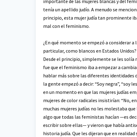
importante de las mujeres blancas y del femin
tenía un apellido judío. A menudo se menciona
principio, esta mujer judía tan prominente ib
mal con el feminismo.
¿En qué momento se empezó a considerar a los
particular, como blancos en Estados Unidos?
Desde el principio, simplemente se les solía 
fue que el feminismo iba a empezar a cambiar. 
hablar más sobre las diferentes identidades d
la gente empezó a decir: “Soy negra”, “soy le
en un momento en que las mujeres judías empe
mujeres de color radicales insistirían: “No, en
muchas mujeres judías no les molestaba que l
algo que todas las feministas hacían —es deci
escribir sobre ellas— y vieron que había anti
historia judía. Que les dijeran que en realida