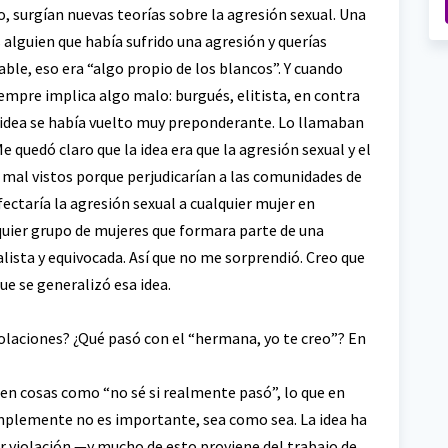
 surgían nuevas teorías sobre la agresión sexual. Una
as alguien que había sufrido una agresión y querías
able, eso era “algo propio de los blancos”. Y cuando
mpre implica algo malo: burgués, elitista, en contra
ta idea se había vuelto muy preponderante. Lo llamaban
 quedó claro que la idea era que la agresión sexual y el
 mal vistos porque perjudicarían a las comunidades de
ectaría la agresión sexual a cualquier mujer en
alquier grupo de mujeres que formara parte de una
ista y equivocada. Así que no me sorprendió. Creo que
que se generalizó esa idea.
iolaciones? ¿Qué pasó con el “hermana, yo te creo”? En
en cosas como “no sé si realmente pasó”, lo que en
implemente no es importante, sea como sea. La idea ha
or violación —y mucho de esto proviene del trabajo de