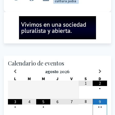
cultura judía
Calendario de eventos
agosto
2026
L
M
M
J
V
S
D
1
2
•
8
3
4
5
6
7
9
•
•
•
•