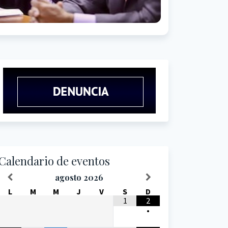
Calendario de eventos
agosto
2026
L
M
M
J
V
S
D
1
2
•