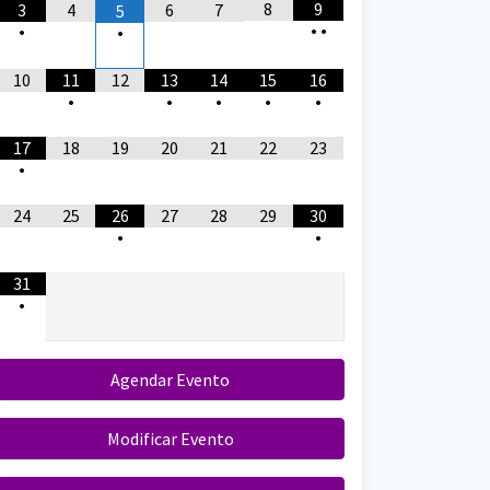
8
9
3
4
6
7
5
•
•
•
•
10
11
12
13
14
15
16
•
•
•
•
•
17
18
19
20
21
22
23
•
24
25
26
27
28
29
30
•
•
31
•
Agendar Evento
Modificar Evento