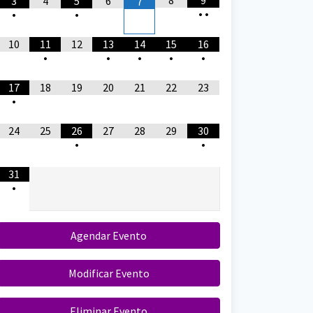
8
9
3
4
5
6
7
•
•
•
•
10
11
12
13
14
15
16
•
•
•
•
•
17
18
19
20
21
22
23
•
24
25
26
27
28
29
30
•
•
31
•
Agendar Evento
Modificar Evento
Eliminar Evento