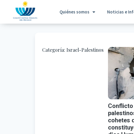
Quiénes somos
Noticias e In
Categoría:
Israel-Palestinos
Conflicto
palestino
cohetes 
constituy