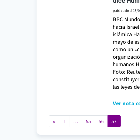
dice Hum
publicado el
13/0
BBC Mundo 
hacia Israel
islámica Ha
mayo de es
como un «cr
organizaci
humanos Hu
Foto: Reut
constituyer
las leyes de
Ver nota 
Navegación de entradas
«
1
…
55
56
57