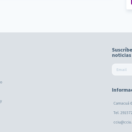
Suscríbe
noticias
mo
Informa
ay
Camacuá 6
Tel. 29157
cciu@cciu