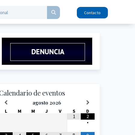
Contacto
Calendario de eventos
agosto
2026
L
M
M
J
V
S
D
1
2
•