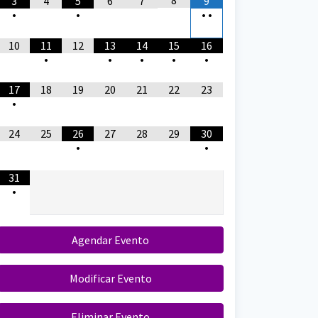
8
3
4
5
6
7
9
•
•
•
•
10
11
12
13
14
15
16
•
•
•
•
•
17
18
19
20
21
22
23
•
24
25
26
27
28
29
30
•
•
31
•
Agendar Evento
Modificar Evento
Eliminar Evento