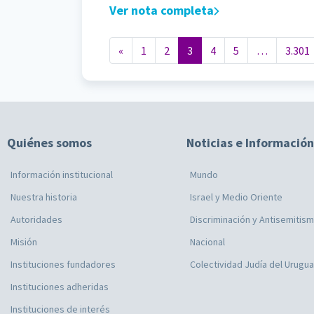
Ver nota completa
Navegación de entradas
«
1
2
3
4
5
…
3.301
Quiénes somos
Noticias e Información
Información institucional
Mundo
Nuestra historia
Israel y Medio Oriente
Autoridades
Discriminación y Antisemitis
Misión
Nacional
Instituciones fundadores
Colectividad Judía del Urugu
Instituciones adheridas
Instituciones de interés