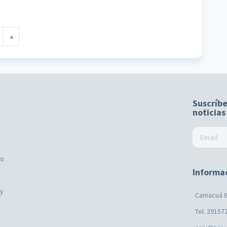
»
Suscríbe
noticias
mo
Informa
ay
Camacuá 6
Tel. 29157