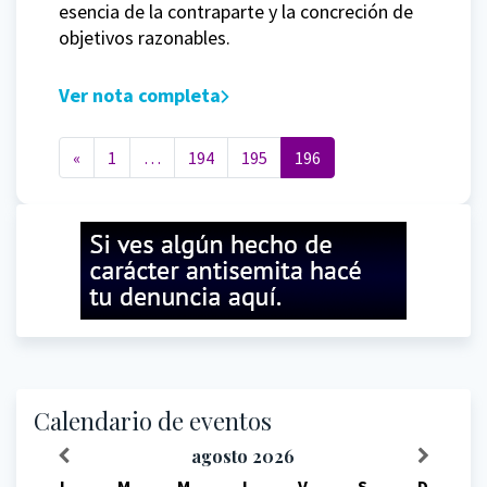
esencia de la contraparte y la concreción de
objetivos razonables.
Ver nota completa
Navegación de entradas
«
1
…
194
195
196
Calendario de eventos
agosto
2026
L
M
M
J
V
S
D