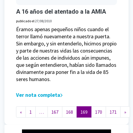
A 16 años del atentado a la AMIA
publicado el
27/08/2010
Éramos apenas pequeños niños cuando el
terror llamó nuevamente a nuestra puerta.
Sin embargo, y sin entenderlo, hicimos propio
y parte de nuestras vidas las consecuencias
de las acciones de individuos aún impunes,
que según entendieron, habían sido llamados
divinamente para poner fin a la vida de 85
seres humanos.
Ver nota completa
Navegación de entradas
«
1
…
167
168
169
170
171
»