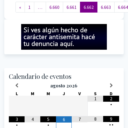
Navegación de entradas
«
1
…
6.660
6.661
6.662
6.663
6.664
Calendario de eventos
agosto
2026
L
M
M
J
V
S
D
1
2
•
8
9
3
4
5
7
6
•
•
•
•