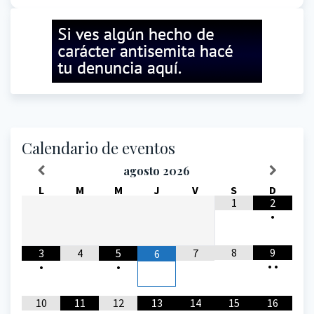
Calendario de eventos
agosto
2026
L
M
M
J
V
S
D
1
2
•
8
9
3
4
5
7
6
•
•
•
•
10
11
12
13
14
15
16